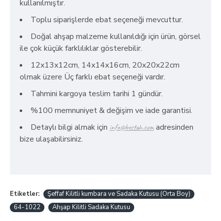
kullanılmıştır.
Toplu siparişlerde ebat seçeneği mevcuttur.
Doğal ahşap malzeme kullanıldığı için ürün, görsel
ile çok küçük farklılıklar gösterebilir.
12x13x12cm,
14
x14x16cm, 20x20x22cm
olmak üzere Üç farklı ebat seçeneği vardır.
Tahmini kargoya teslim tarihi 1 gündür.
%100 memnuniyet & değişim ve iade garantisi.
Detaylı bilgi almak için
adresinden
info@bestah.com
bize ulaşabilirsiniz.
Etiketler:
Şeffaf Kilitli kumbara ve Sadaka Kutusu (Orta Boy)
64-1022
Ahşap Kilitli Sadaka Kutusu