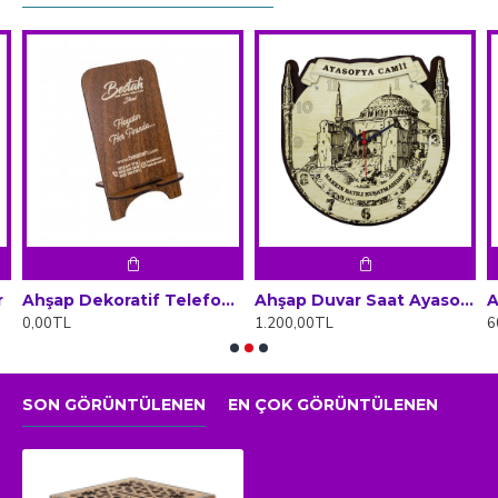
r
Ahşap Dekoratif Telefon tutucu stand
Ahşap Duvar Saat Ayasofya
0,00TL
1.200,00TL
6
SON GÖRÜNTÜLENEN
EN ÇOK GÖRÜNTÜLENEN