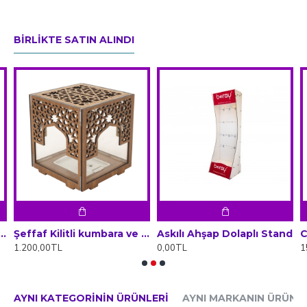
BIRLIKTE SATIN ALINDI
li kumbara ve Sadaka Kutusu (Büyük Boy)
Şeffaf Kilitli kumbara ve Sadaka Kutusu (Normal Boy)
Askılı Ahşap Dolaplı Stand
1.200,00TL
0,00TL
1
AYNI KATEGORININ ÜRÜNLERI
AYNI MARKANIN ÜRÜNLE