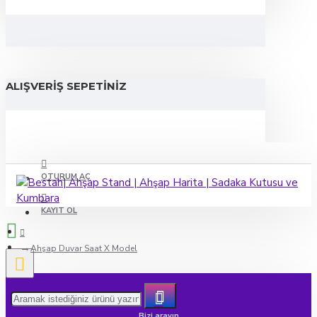
ALIŞVERIŞ SEPETINIZ
OTURUM AÇ
KAYIT OL
Ahşap Duvar Saat X Model
Bizi arayın