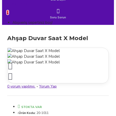
0 ürün - 0,00TL
0
Soru Sorun
Alışveriş sepetiniz boş!
Ahşap Duvar Saat X Model
0 yorum yapılmış.
-
Yorum Yap
STOKTA VAR
Ürün Kodu:
20-1011