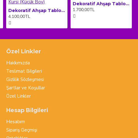
Dekoratif Ahşap Tablo - Elif Vav (Orta Boy)
1.700,00TL
Dekoratif Ahşap Tablo Dikey Çerçeveli - Ayet-el Kursi (Küçük Boy)
4.100,00TL
Özel Linkler
Hakkımızda
Teslimat Bilgileri
Gizlilik Sözleşmesi
Şartlar ve Koşullar
Özel Linkler
Hesap Bilgileri
Hesabım
Sipariş Geçmişi