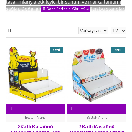
tasarımlarıyla etkileyici bir sunum ve marka tanıtımı
sağlar. Doğal ahşap malzemeden üretilen bu standlar,
ürünlerinizi sergilerken markanızın görsel kimliğini
ön plana çıkarır. Özel UV baskı teknolojisiyle
markanızın logosu, sloganı veya tasarımı stand
üzerine işlenebilir, böylece benzersiz bir sunum
deneyimi ve etkileyici bir marka görünümü elde
YENI
YENI
edebilirsiniz.
Bestah Ajans
Bestah Ajans
2Katlı Kasaönü
2Katlı Kasaönü