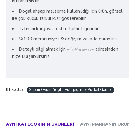
kullanılmıştır.
Doğal ahşap malzeme kullanıldığı için ürün, görsel
ile çok küçük farklılıklar gösterebilir.
Tahmini kargoya teslim tarihi 1 gündür.
%100 memnuniyet & değişim ve iade garantisi.
Detaylı bilgi almak için
adresinden
info@bestah.com
bize ulaşabilirsiniz.
Etiketler:
Sapan Oyunu Yeşil - Pul geçirme (Pucket Game)
AYNI KATEGORININ ÜRÜNLERI
AYNI MARKANIN ÜRÜNLE