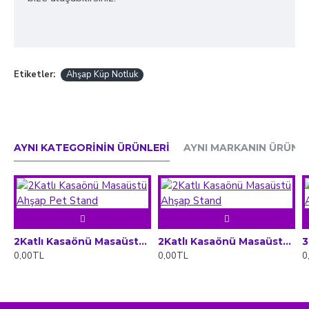
Etiketler:
Ahşap Küp Notluk
AYNI KATEGORININ ÜRÜNLERI
AYNI MARKANIN ÜRÜNLE
2Katlı Kasaönü Masaüstü Ahşap Pet Stand
2Katlı Kasaönü Masaüstü Ahşap Stand
0,00TL
0,00TL
0