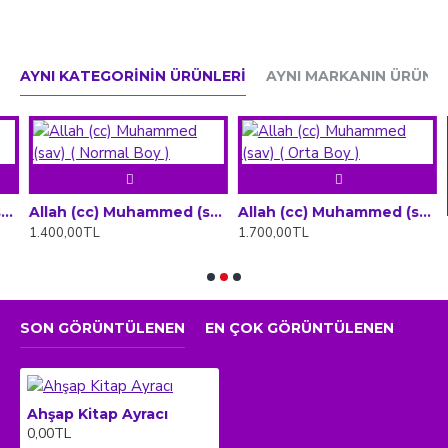
AYNI KATEGORININ ÜRÜNLERI
AYNI MARKANIN ÜRÜNLE
( Büyük Boy )
Allah (cc) Muhammed (sav) ( Normal Boy )
Allah (cc) Muhammed (sav) ( Orta Boy )
1.400,00TL
1.700,00TL
2
SON GÖRÜNTÜLENEN
EN ÇOK GÖRÜNTÜLENEN
Ahşap Kitap Ayracı
0,00TL