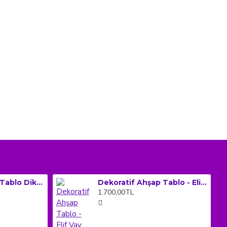
Dekoratif Ahşap Tablo Dikey Çerçeveli - Ayet-el Kursi (Küçük Boy)
Dekoratif Ahşap Tablo - Elif Vav (Orta Boy)
1.700,00TL