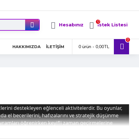
0
Hesabınız
İstek Listesi
0
0 ürün - 0,00TL
HAKKIMIZDA
İLETIŞIM
ini destekleyen eğlenceli aktivitelerdir. Bu oyunlar,
 el becerilerini, hafızalarını ve stratejik düşünme
kavramları öğrenirken keyifli zaman geçirmelerine