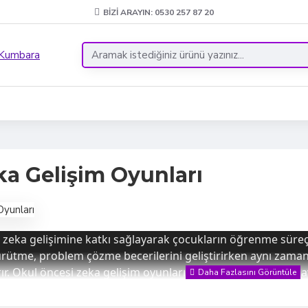
BIZI ARAYIN: 0530 257 87 20
a Gelişim Oyunları
 zeka gelişimine katkı sağlayarak çocukların öğrenme süreçler
rütme, problem çözme becerilerini geliştirirken aynı zamanda
ırır. Okul öncesi zeka gelişim oyunları ise çocukların temel 