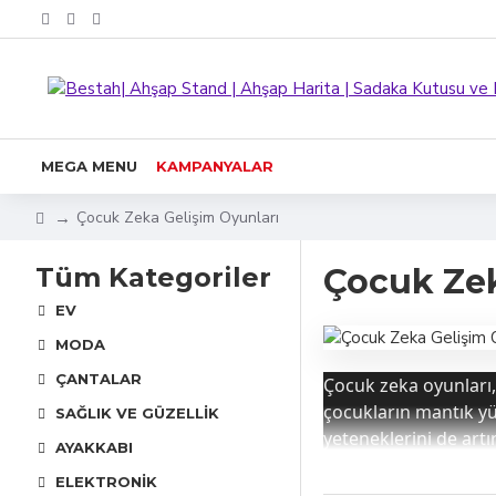
MEGA MENU
KAMPANYALAR
Çocuk Zeka Gelişim Oyunları
Tüm Kategoriler
Çocuk Zek
EV
MODA
ÇANTALAR
Çocuk zeka oyunları,
çocukların mantık yü
SAĞLIK VE GÜZELLIK
yeteneklerini de art
AYAKKABI
olanak tanır.
ELEKTRONIK