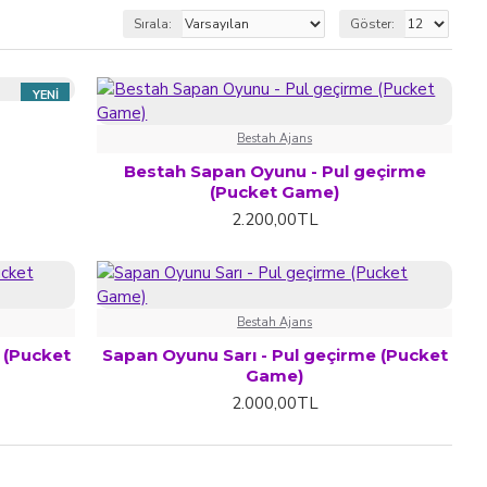
düşünme yeteneklerini ve problem çözme becerilerini
Sırala:
Göster:
düşünme ve planlama becerilerini geliştirirken aynı
YENI
tırmak amacıyla tasarlanmıştır. El becerisi geliştirme
Bestah Ajans
klarını desteklerken aynı zamanda eğlenceli bir deneyim
Bestah Sapan Oyunu - Pul geçirme
(Pucket Game)
elerine ve gelişmelerine olanak sağlarken aynı zamanda
2.200,00TL
Bestah Ajans
 (Pucket
Sapan Oyunu Sarı - Pul geçirme (Pucket
Game)
2.000,00TL