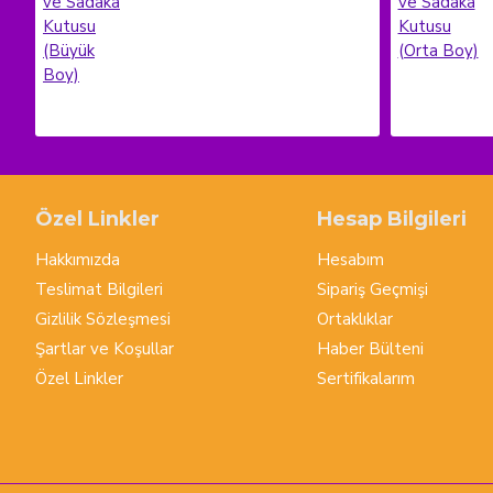
Özel Linkler
Hesap Bilgileri
Hakkımızda
Hesabım
Teslimat Bilgileri
Sipariş Geçmişi
Gizlilik Sözleşmesi
Ortaklıklar
Şartlar ve Koşullar
Haber Bülteni
Özel Linkler
Sertifikalarım