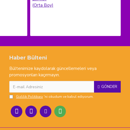
Haber Bülteni
Bültenimize kaydolarak güncellemeleri veya
promosyonları kaçırmayın.
GÖNDER
Gizlilik Politikası
'ni okudum ve kabul ediyorum.