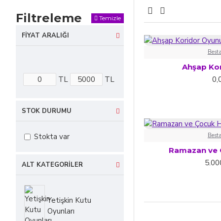
Zeka ve beceri geliş
Filtreleme
Temizle
geliştirmelerine yard
zamanda ekip çalışmas
FIYAT ARALIĞI
Hafıza oyunları çocu
Best
oyunları ise çocuklar
Ahşap Ko
sunar.
TL
TL
0,
Bu çeşitli zeka geli
ebeveynler için de eğ
STOK DURUMU
Stokta var
Best
Ramazan ve 
5.00
ALT KATEGORILER
Yetişkin Kutu
Oyunları