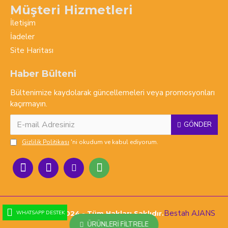
Müşteri Hizmetleri
İletişim
İadeler
Site Haritası
Haber Bülteni
Bültenimize kaydolarak güncellemeleri veya promosyonları
kaçırmayın.
GÖNDER
Gizlilik Politikası
'ni okudum ve kabul ediyorum.
Bestah AJANS
Copyright © 2024 - Tüm Hakları Saklıdır.
WHATSAPP DESTEK
ÜRÜNLERI FILTRELE