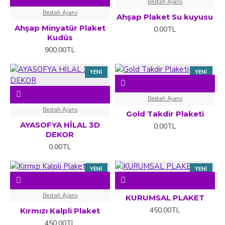
Bestah Ajans
Bestah Ajans
Ahşap Plaket Su kuyusu
Ahşap Minyatür Plaket
0,00TL
Kudüs
900,00TL
YENI
YENI
Bestah Ajans
Bestah Ajans
Gold Takdir Plaketi
AYASOFYA HİLAL 3D
0,00TL
DEKOR
0,00TL
YENI
YENI
Bestah Ajans
KURUMSAL PLAKET
450,00TL
Kırmızı Kalpli Plaket
450,00TL