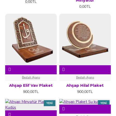
Minyatur
0,00TL
0,00TL
Bestah Ajans
Bestah Ajans
Ahşap Elif Vav Plaket
Ahşap Hilal Plaket
900,00TL
900,00TL
YENI
YENI