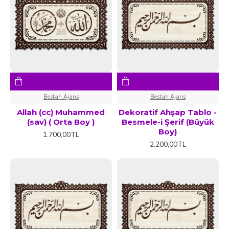
Bestah Ajans
Bestah Ajans
Allah (cc) Muhammed
Dekoratif Ahşap Tablo -
(sav) ( Orta Boy )
Besmele-i Şerif (Büyük
Boy)
1.700,00TL
2.200,00TL