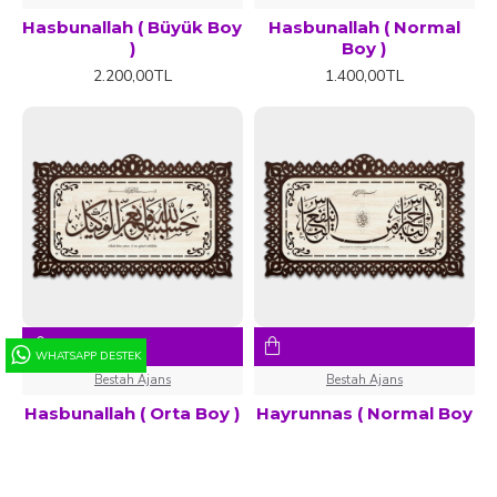
Hasbunallah ( Büyük Boy
Hasbunallah ( Normal
)
Boy )
2.200,00TL
1.400,00TL
WHATSAPP DESTEK
Bestah Ajans
Bestah Ajans
Hasbunallah ( Orta Boy )
Hayrunnas ( Normal Boy
)
1.700,00TL
1.400,00TL