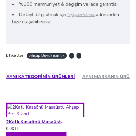
%100 memnuniyet & değişim ve iade garantisi.
Detaylı bilgi almak için
adresinden
info@bestah.com
bize ulaşabilirsiniz.
Etiketler:
Ahşap Büyük isimlik
AYNI KATEGORININ ÜRÜNLERI
AYNI MARKANIN ÜRÜNL
2Katlı Kasaönü Masaüstü Ahşap Pet Stand
0,00TL