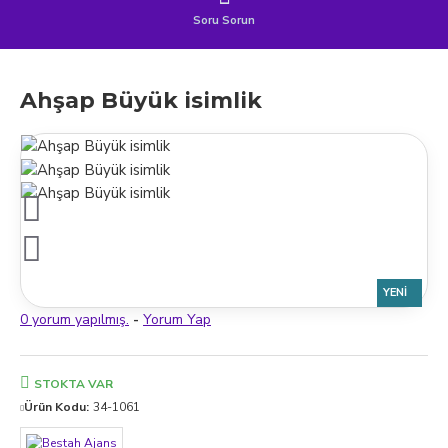
Soru Sorun
Ahşap Büyük isimlik
YENI
0 yorum yapılmış.
-
Yorum Yap
STOKTA VAR
Ürün Kodu:
34-1061