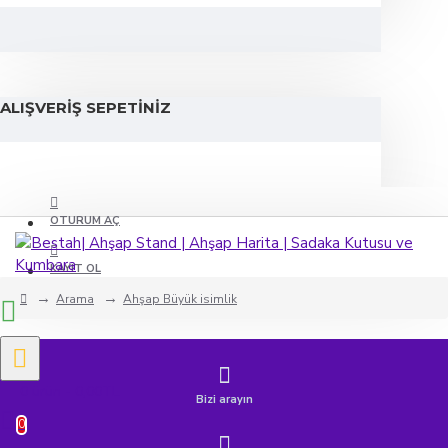
ALIŞVERIŞ SEPETINIZ
OTURUM AÇ
KAYIT OL
Arama
Ahşap Büyük isimlik
0 ürün - 0,00TL
Bizi arayın
0