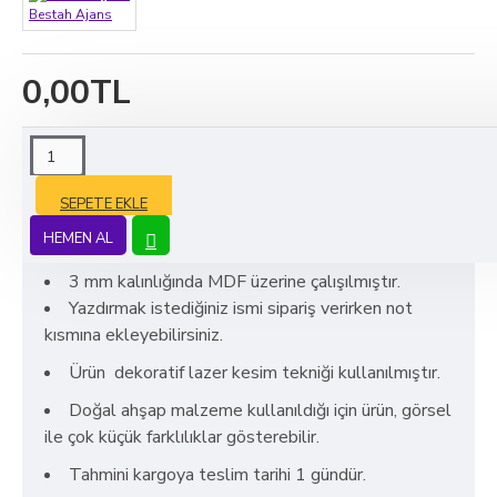
Bestah Ajans
0,00TL
ÜRÜN BILGISI
SEPETE EKLE
Ahşap Büyük isimlik
HEMEN AL
3 mm kalınlığında MDF üzerine çalışılmıştır.
Yazdırmak istediğiniz ismi sipariş verirken not
kısmına ekleyebilirsiniz.
Ürün dekoratif lazer kesim tekniği kullanılmıştır.
Doğal ahşap malzeme kullanıldığı için ürün, görsel
ile çok küçük farklılıklar gösterebilir.
Tahmini kargoya teslim tarihi 1 gündür.