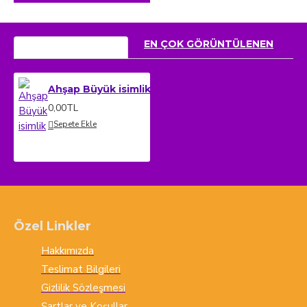
SON GÖRÜNTÜLENEN
EN ÇOK GÖRÜNTÜLENEN
Ahşap Büyük isimlik
0,00TL
Sepete Ekle
Özel Linkler
Hakkımızda
Teslimat Bilgileri
Gizlilik Sözleşmesi
Şartlar ve Koşullar