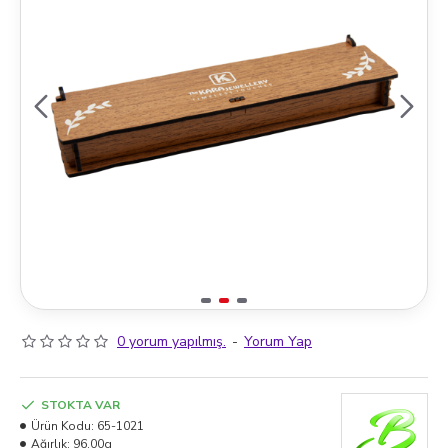
0 yorum yapılmış.
-
Yorum Yap
STOKTA VAR
Ürün Kodu:
65-1021
Ağırlık:
96.00g