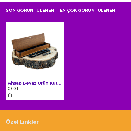
SON GÖRÜNTÜLENEN
EN ÇOK GÖRÜNTÜLENEN
Ahşap Beyaz Ürün Kutusu (Tespih, Kalem, Bileklik, Promosyon)
0,00TL
Özel Linkler