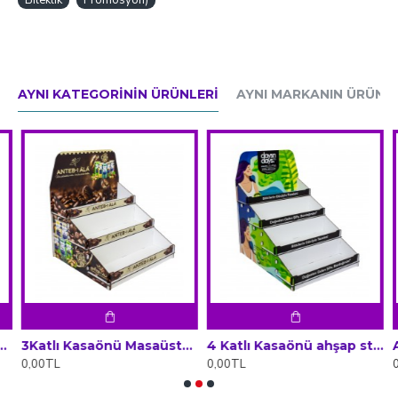
Bileklik
Promosyon)
AYNI KATEGORININ ÜRÜNLERI
AYNI MARKANIN ÜRÜNLE
 Ahşap Stand
3Katlı Kasaönü Masaüstü Ahşap Stand
4 Katlı Kasaönü ahşap stand
0,00TL
0,00TL
0